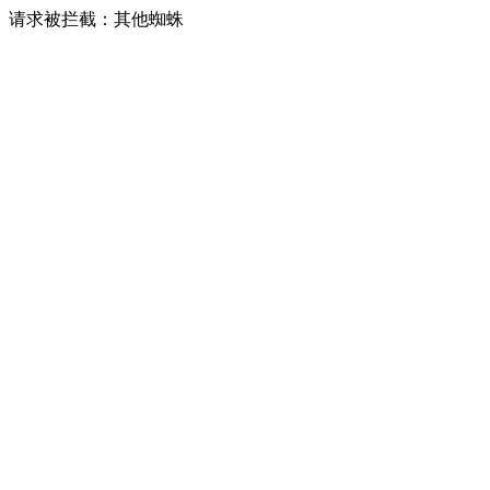
请求被拦截：其他蜘蛛