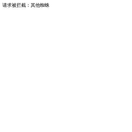
请求被拦截：其他蜘蛛