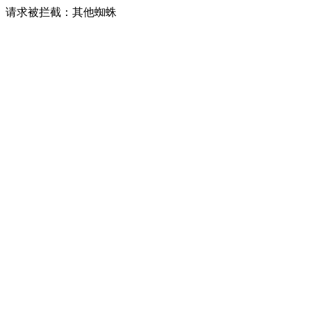
请求被拦截：其他蜘蛛