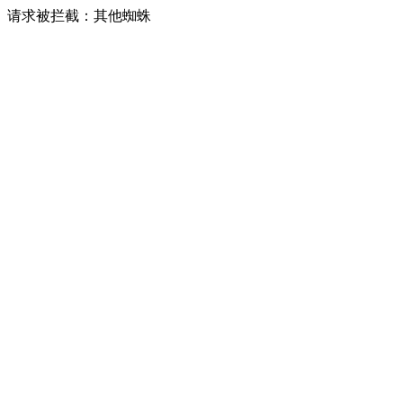
请求被拦截：其他蜘蛛