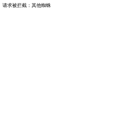
请求被拦截：其他蜘蛛