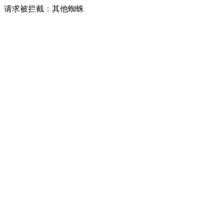
请求被拦截：其他蜘蛛