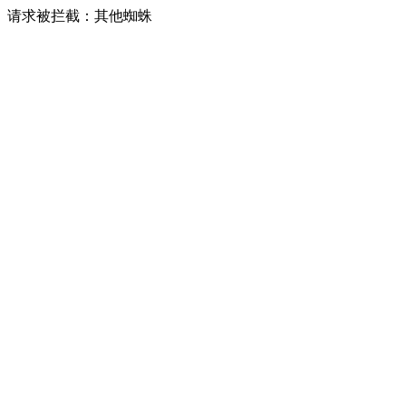
请求被拦截：其他蜘蛛