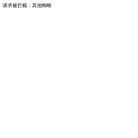
请求被拦截：其他蜘蛛