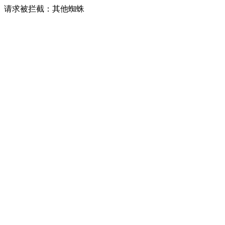
请求被拦截：其他蜘蛛