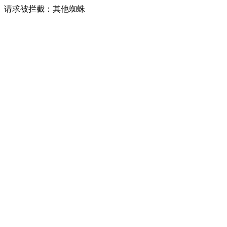
请求被拦截：其他蜘蛛