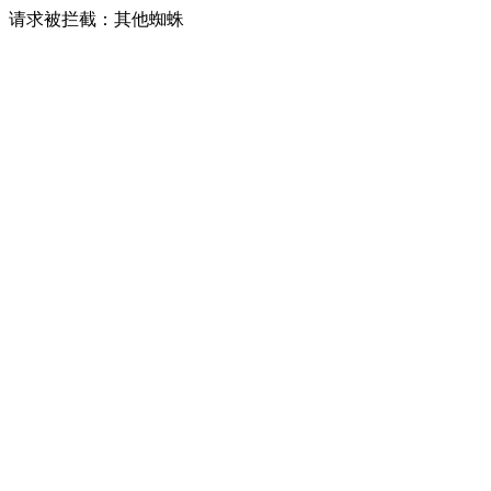
请求被拦截：其他蜘蛛