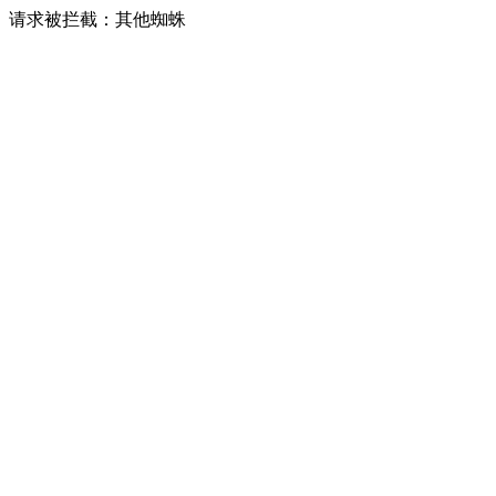
请求被拦截：其他蜘蛛