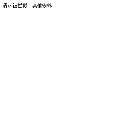
请求被拦截：其他蜘蛛