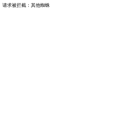
请求被拦截：其他蜘蛛