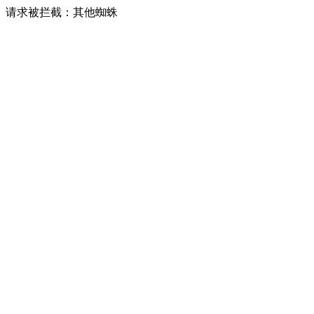
请求被拦截：其他蜘蛛