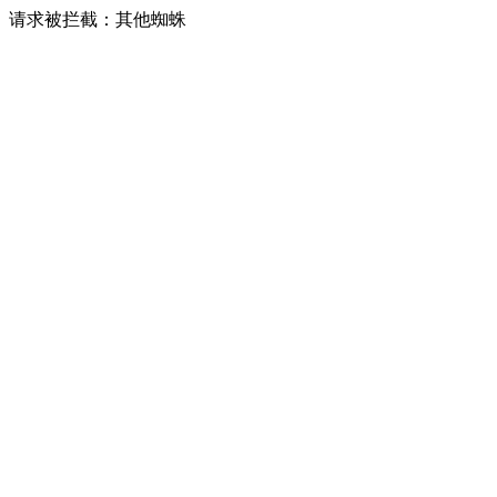
请求被拦截：其他蜘蛛