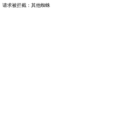
请求被拦截：其他蜘蛛