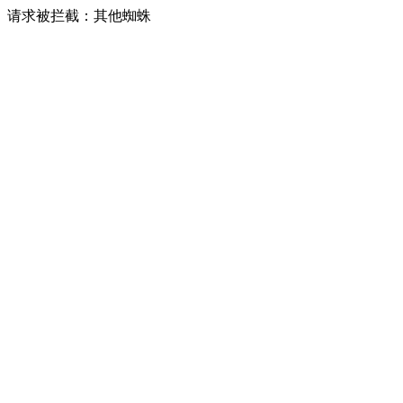
请求被拦截：其他蜘蛛