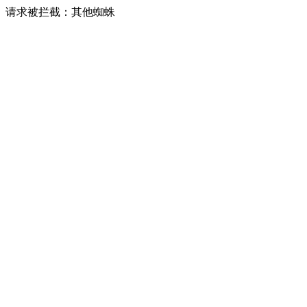
请求被拦截：其他蜘蛛