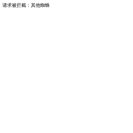
请求被拦截：其他蜘蛛