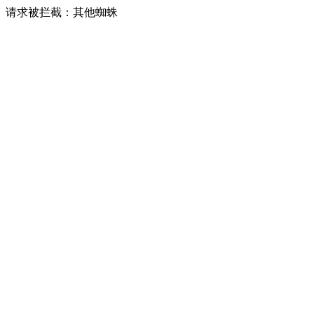
请求被拦截：其他蜘蛛