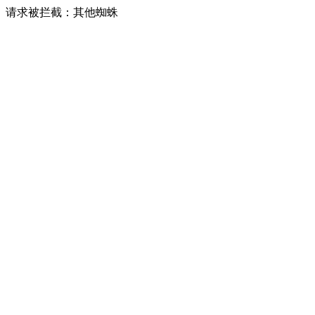
请求被拦截：其他蜘蛛