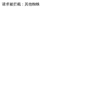
请求被拦截：其他蜘蛛