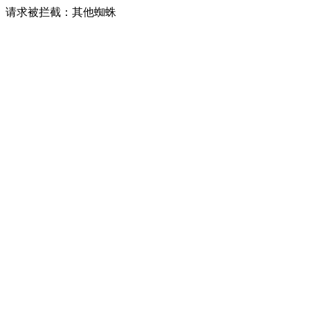
请求被拦截：其他蜘蛛