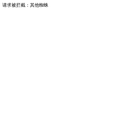
请求被拦截：其他蜘蛛