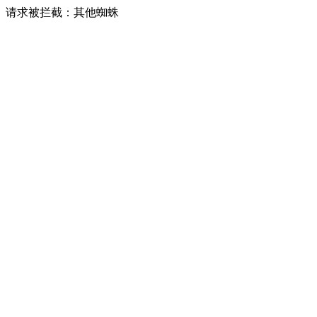
请求被拦截：其他蜘蛛