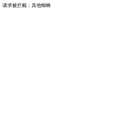
请求被拦截：其他蜘蛛