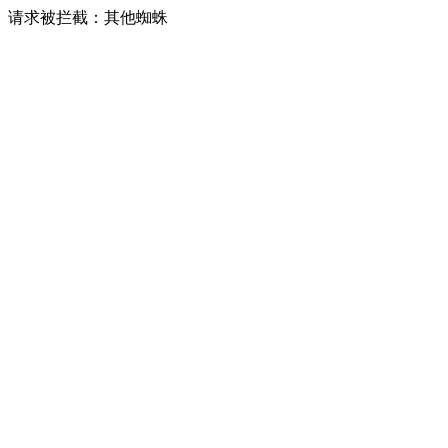
请求被拦截：其他蜘蛛