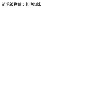
请求被拦截：其他蜘蛛