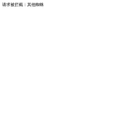
请求被拦截：其他蜘蛛