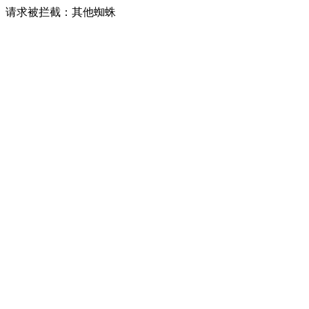
请求被拦截：其他蜘蛛