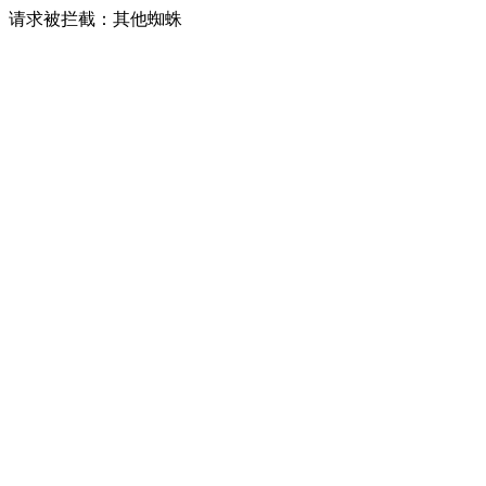
请求被拦截：其他蜘蛛