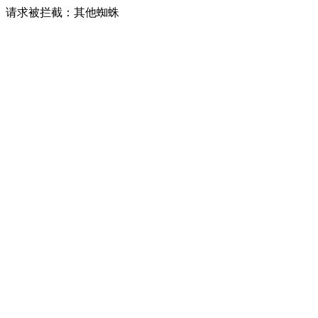
请求被拦截：其他蜘蛛