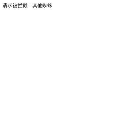
请求被拦截：其他蜘蛛