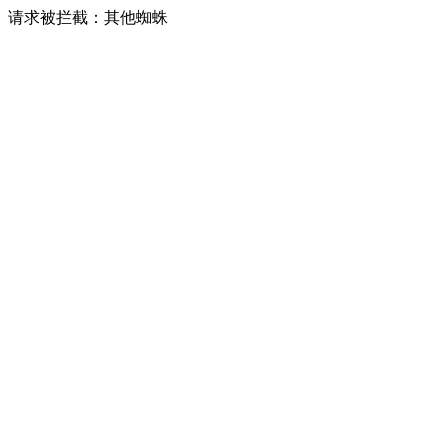
请求被拦截：其他蜘蛛