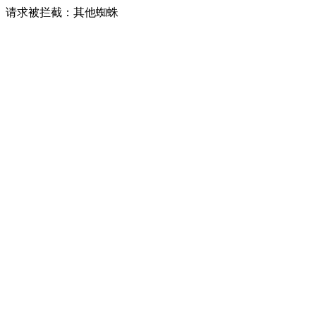
请求被拦截：其他蜘蛛