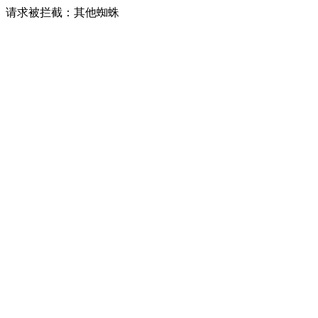
请求被拦截：其他蜘蛛