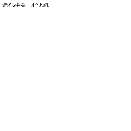
请求被拦截：其他蜘蛛