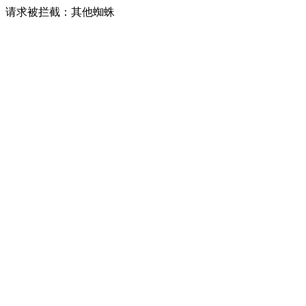
请求被拦截：其他蜘蛛