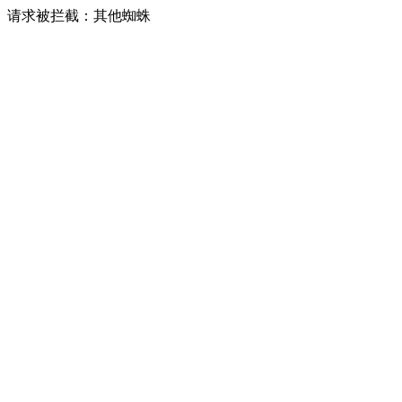
请求被拦截：其他蜘蛛