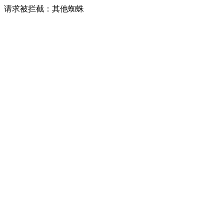
请求被拦截：其他蜘蛛