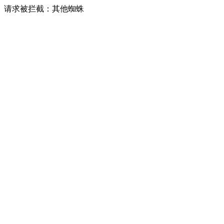
请求被拦截：其他蜘蛛