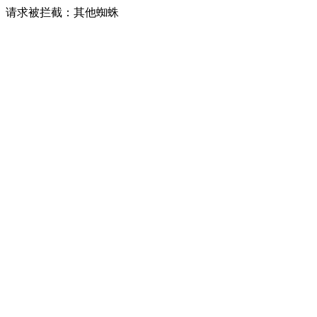
请求被拦截：其他蜘蛛