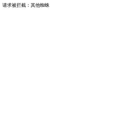
请求被拦截：其他蜘蛛