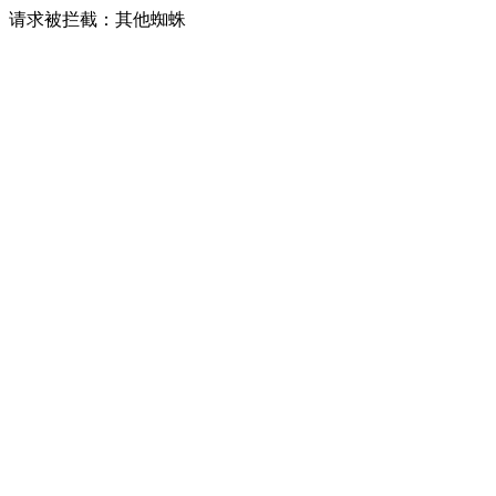
请求被拦截：其他蜘蛛