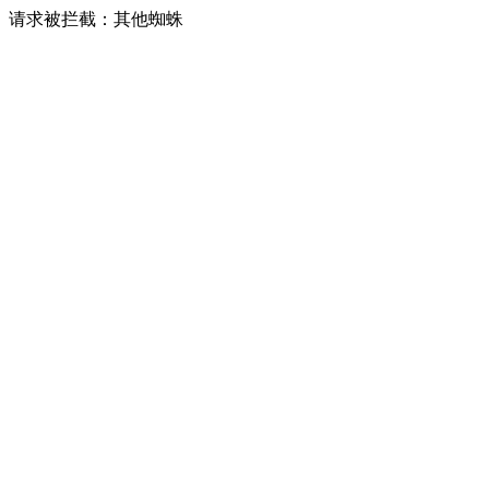
请求被拦截：其他蜘蛛