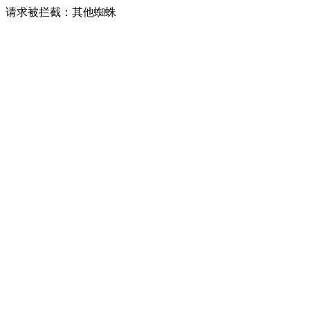
请求被拦截：其他蜘蛛