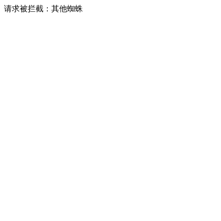
请求被拦截：其他蜘蛛