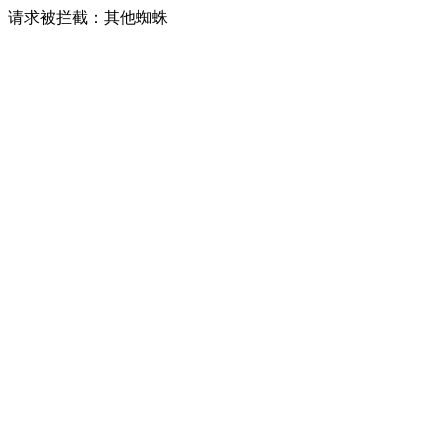
请求被拦截：其他蜘蛛