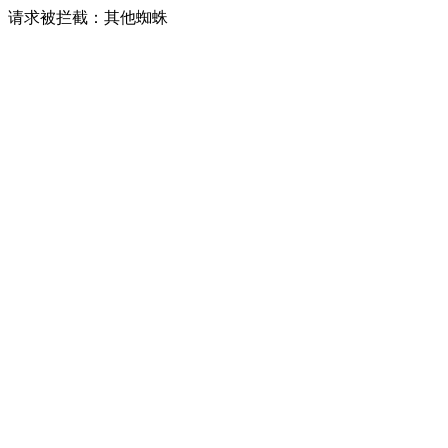
请求被拦截：其他蜘蛛